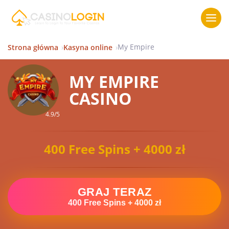
My Empire
Strona główna
Kasyna online
MY EMPIRE
CASINO
4.9/5
400 Free Spins + 4000 zł
GRAJ TERAZ
400 Free Spins + 4000 zł