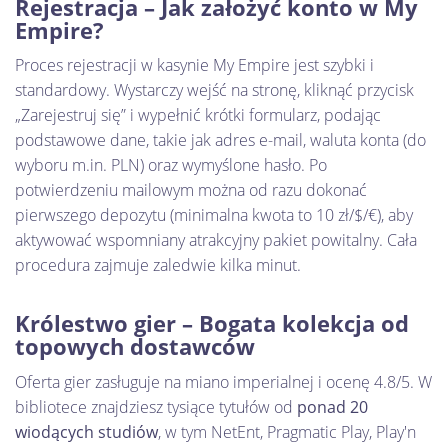
Rejestracja – Jak założyć konto w My
Empire?
Proces rejestracji w kasynie My Empire jest szybki i
standardowy. Wystarczy wejść na stronę, kliknąć przycisk
„Zarejestruj się” i wypełnić krótki formularz, podając
podstawowe dane, takie jak adres e-mail, waluta konta (do
wyboru m.in. PLN) oraz wymyślone hasło. Po
potwierdzeniu mailowym można od razu dokonać
pierwszego depozytu (minimalna kwota to 10 zł/$/€), aby
aktywować wspomniany atrakcyjny pakiet powitalny. Cała
procedura zajmuje zaledwie kilka minut.
Królestwo gier – Bogata kolekcja od
topowych dostawców
Oferta gier zasługuje na miano imperialnej i ocenę 4.8/5. W
bibliotece znajdziesz tysiące tytułów od
ponad 20
wiodących studiów
, w tym NetEnt, Pragmatic Play, Play'n