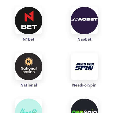
N1Bet
NaoBet
National
NeedForSpin