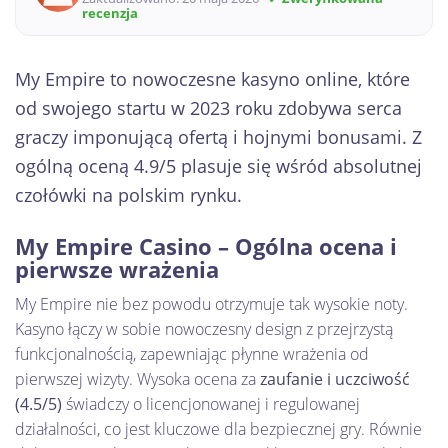
recenzja
My Empire to nowoczesne kasyno online, które
od swojego startu w 2023 roku zdobywa serca
graczy imponującą ofertą i hojnymi bonusami. Z
ogólną oceną 4.9/5 plasuje się wśród absolutnej
czołówki na polskim rynku.
My Empire Casino – Ogólna ocena i
pierwsze wrażenia
My Empire nie bez powodu otrzymuje tak wysokie noty.
Kasyno łączy w sobie nowoczesny design z przejrzystą
funkcjonalnością, zapewniając płynne wrażenia od
pierwszej wizyty. Wysoka ocena za
zaufanie i uczciwość
(4.5/5)
świadczy o licencjonowanej i regulowanej
działalności, co jest kluczowe dla bezpiecznej gry. Równie