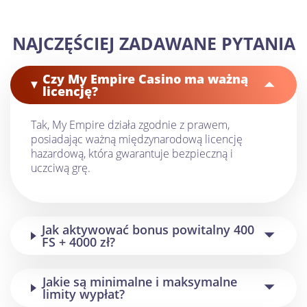
NAJCZĘŚCIEJ ZADAWANE PYTANIA
Czy My Empire Casino ma ważną
licencję?
Tak, My Empire działa zgodnie z prawem,
posiadając ważną międzynarodową licencję
hazardową, która gwarantuje bezpieczną i
uczciwą grę.
Jak aktywować bonus powitalny 400
FS + 4000 zł?
Jakie są minimalne i maksymalne
limity wypłat?