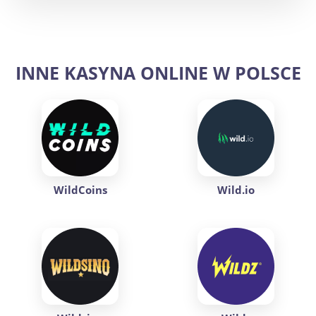
INNE KASYNA ONLINE W POLSCE
WildCoins
Wild.io