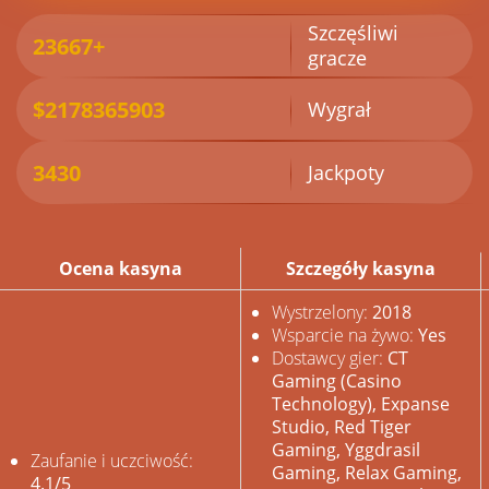
Szczęśliwi
23667+
gracze
$2178365903
Wygrał
3430
Jackpoty
Ocena kasyna
Szczegóły kasyna
Wystrzelony:
2018
Wsparcie na żywo:
Yes
Dostawcy gier:
CT
Gaming (Casino
Technology), Expanse
Studio, Red Tiger
Gaming, Yggdrasil
Zaufanie i uczciwość:
Gaming, Relax Gaming,
4.1/5