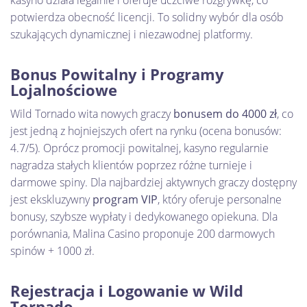
potwierdza obecność licencji. To solidny wybór dla osób
szukających dynamicznej i niezawodnej platformy.
Bonus Powitalny i Programy
Lojalnościowe
Wild Tornado wita nowych graczy
bonusem do 4000 zł
, co
jest jedną z hojniejszych ofert na rynku (ocena bonusów:
4.7/5). Oprócz promocji powitalnej, kasyno regularnie
nagradza stałych klientów poprzez różne turnieje i
darmowe spiny. Dla najbardziej aktywnych graczy dostępny
jest ekskluzywny
program VIP
, który oferuje personalne
bonusy, szybsze wypłaty i dedykowanego opiekuna. Dla
porównania, Malina Casino proponuje 200 darmowych
spinów + 1000 zł.
Rejestracja i Logowanie w Wild
Tornado