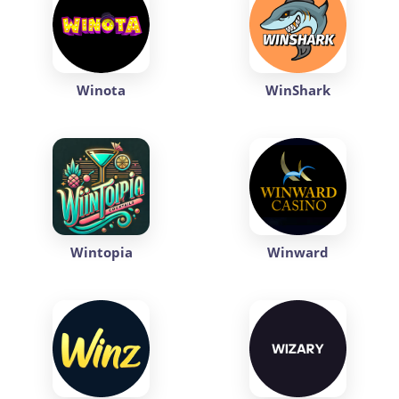
Winota
WinShark
Wintopia
Winward