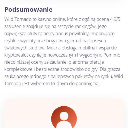
Podsumowanie
Wild Tornado to kasyno online, które z ogólną oceną 4.9/5
zasłużenie znajduje się na szczycie rankingów. Jego
największe atuty to hojny bonus powitalny, imponująco
szybkie wypłaty oraz bogactwo gier od najlepszych
światowych studiów. Mocna obsługa mobilna i wsparcie
kryptowalut czynią je nowoczesnym i wygodnym. Pomimo
nieco niższej oceny za zaufanie, platforma oferuje
kompleksowe i bezpieczne środowisko do gry. Dla gracza
szukającego jednego z najlepszych pakietów na rynku, Wild
Tornado jest wyborem trudnym do pominięcia.