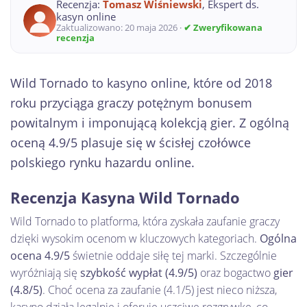
Recenzja:
Tomasz Wiśniewski
, Ekspert ds.
kasyn online
Zaktualizowano: 20 maja 2026 ·
✔ Zweryfikowana
recenzja
Wild Tornado to kasyno online, które od 2018
roku przyciąga graczy potężnym bonusem
powitalnym i imponującą kolekcją gier. Z ogólną
oceną 4.9/5 plasuje się w ścisłej czołówce
polskiego rynku hazardu online.
Recenzja Kasyna Wild Tornado
Wild Tornado to platforma, która zyskała zaufanie graczy
dzięki wysokim ocenom w kluczowych kategoriach.
Ogólna
ocena 4.9/5
świetnie oddaje siłę tej marki. Szczególnie
wyróżniają się
szybkość wypłat (4.9/5)
oraz bogactwo
gier
(4.8/5)
. Choć ocena za zaufanie (4.1/5) jest nieco niższa,
kasyno działa legalnie i oferuje uczciwe rozgrywkę, co