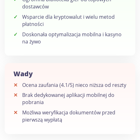
dostawców
Wsparcie dla kryptowalut i wielu metod
płatności
Doskonała optymalizacja mobilna i kasyno
na żywo
Wady
Ocena zaufania (4.1/5) nieco niższa od reszty
Brak dedykowanej aplikacji mobilnej do
pobrania
Możliwa weryfikacja dokumentów przed
pierwszą wypłatą