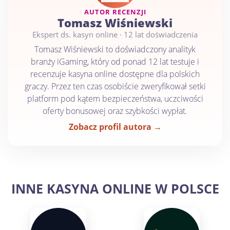
AUTOR RECENZJI
Tomasz Wiśniewski
Ekspert ds. kasyn online · 12 lat doświadczenia
Tomasz Wiśniewski to doświadczony analityk
branży iGaming, który od ponad 12 lat testuje i
recenzuje kasyna online dostępne dla polskich
graczy. Przez ten czas osobiście zweryfikował setki
platform pod kątem bezpieczeństwa, uczciwości
oferty bonusowej oraz szybkości wypłat.
Zobacz profil autora →
INNE KASYNA ONLINE W POLSCE