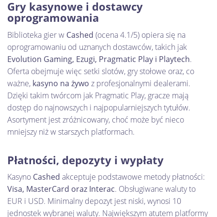
Gry kasynowe i dostawcy
oprogramowania
Biblioteka gier w
Cashed
(ocena 4.1/5) opiera się na
oprogramowaniu od uznanych dostawców, takich jak
Evolution Gaming, Ezugi, Pragmatic Play i Playtech
.
Oferta obejmuje więc setki slotów, gry stołowe oraz, co
ważne,
kasyno na żywo
z profesjonalnymi dealerami.
Dzięki takim twórcom jak Pragmatic Play, gracze mają
dostęp do najnowszych i najpopularniejszych tytułów.
Asortyment jest zróżnicowany, choć może być nieco
mniejszy niż w starszych platformach.
Płatności, depozyty i wypłaty
Kasyno
Cashed
akceptuje podstawowe metody płatności:
Visa, MasterCard oraz Interac
. Obsługiwane waluty to
EUR i USD. Minimalny depozyt jest niski, wynosi 10
jednostek wybranej waluty. Największym atutem platformy