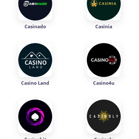
Casinado
Casinia
Casino Land
Casino4u