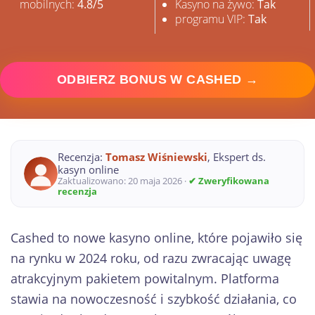
mobilnych:
4.8/5
Kasyno na żywo:
Tak
programu VIP:
Tak
ODBIERZ BONUS W CASHED →
Recenzja:
Tomasz Wiśniewski
, Ekspert ds.
kasyn online
Zaktualizowano: 20 maja 2026 ·
✔ Zweryfikowana
recenzja
Cashed to nowe kasyno online, które pojawiło się
na rynku w 2024 roku, od razu zwracając uwagę
atrakcyjnym pakietem powitalnym. Platforma
stawia na nowoczesność i szybkość działania, co