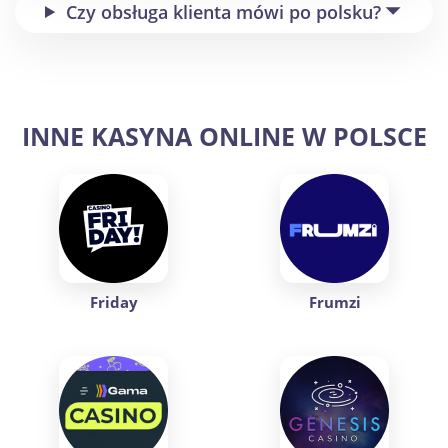
Czy obsługa klienta mówi po polsku?
INNE KASYNA ONLINE W POLSCE
Friday
Frumzi