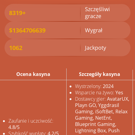
Szczęśliwi
8319+
gracze
$1364706639
Wygrał
1062
Jackpoty
Ocena kasyna
Szczegóły kasyna
Wystrzelony:
2024
Wsparcie na żywo:
Yes
Dostawcy gier:
AvatarUX,
Playn GO, Yggdrasil
Gaming, iSoftBet, Relax
Gaming, NetEnt,
Zaufanie i uczciwość:
Blueprint Gaming,
4.8/5
Lightning Box, Push
Szybkość wypłaty:
4.2/5