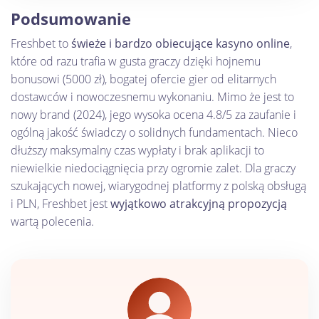
Podsumowanie
Freshbet to
świeże i bardzo obiecujące kasyno online
,
które od razu trafia w gusta graczy dzięki hojnemu
bonusowi (5000 zł), bogatej ofercie gier od elitarnych
dostawców i nowoczesnemu wykonaniu. Mimo że jest to
nowy brand (2024), jego wysoka ocena 4.8/5 za zaufanie i
ogólną jakość świadczy o solidnych fundamentach. Nieco
dłuższy maksymalny czas wypłaty i brak aplikacji to
niewielkie niedociągnięcia przy ogromie zalet. Dla graczy
szukających nowej, wiarygodnej platformy z polską obsługą
i PLN, Freshbet jest
wyjątkowo atrakcyjną propozycją
wartą polecenia.