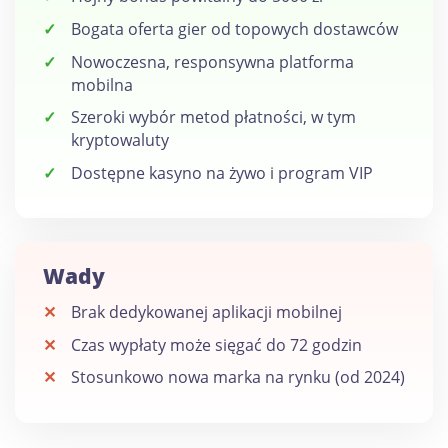
Bogata oferta gier od topowych dostawców
Nowoczesna, responsywna platforma
mobilna
Szeroki wybór metod płatności, w tym
kryptowaluty
Dostępne kasyno na żywo i program VIP
Wady
Brak dedykowanej aplikacji mobilnej
Czas wypłaty może sięgać do 72 godzin
Stosunkowo nowa marka na rynku (od 2024)