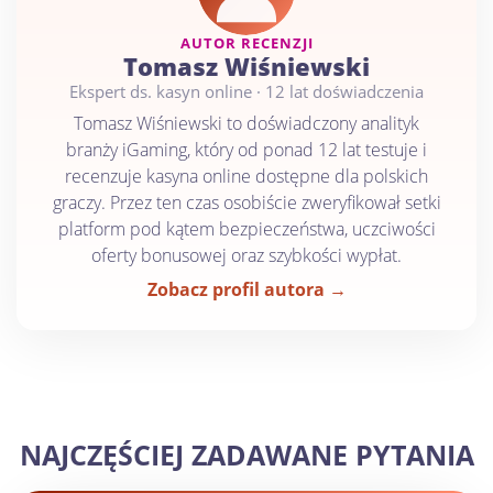
AUTOR RECENZJI
Tomasz Wiśniewski
Ekspert ds. kasyn online · 12 lat doświadczenia
Tomasz Wiśniewski to doświadczony analityk
branży iGaming, który od ponad 12 lat testuje i
recenzuje kasyna online dostępne dla polskich
graczy. Przez ten czas osobiście zweryfikował setki
platform pod kątem bezpieczeństwa, uczciwości
oferty bonusowej oraz szybkości wypłat.
Zobacz profil autora →
NAJCZĘŚCIEJ ZADAWANE PYTANIA