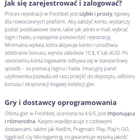
Jak się zarejestrować i zalogować?
Proces rejestracji w Freshbet jest
szybki i prosty
, typowy
dla nowoczesnych platform. Aby założyć konto, wystarczy
podać podstawowe dane, takie jak adres e-mail, wybrać
login i hasło, a następnie potwierdzić rejestrację.
Minimalna wpłata, która aktywuje konto i umożliwia
odebranie bonusu, wynosi zaledwie 10 $, € lub AUD. Po
utworzeniu konta logowanie odbywa się w standardowy
sposób – za pomocą loginu i hasła. Intuicyjny panel
użytkownika pozwala od razu przejść do depozytu, odbioru
bonusu i eksploracji bogatej kolekcji gier.
Gry i dostawcy oprogramowania
Oferta gier w Freshbet, oceniona na 4.6/5, jest
imponująca
i różnorodna
. Kasyno współpracuje z czołowymi
dostawcami, takimi jak NetEnt, Pragmatic Play, Play'n GO,
Yggdrasil czy Microgaming, co gwarantuje wysoką jakość