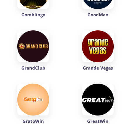
Gomblingo
GoodMan
GrandClub
Grande Vegas
GratoWin
GreatWin