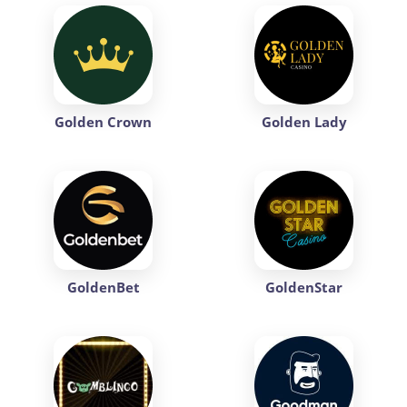
Golden Crown
Golden Lady
GoldenBet
GoldenStar