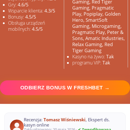
Gaming, Red Tiger
Gry:
4.6/5
Gaming, Pragmatic
Wsparcie klienta:
4.3/5
Play, Popiplay, Golden
Bonusy:
4.5/5
Hero, SmartSoft
Obsługa urządzeń
Gaming, Microgaming,
mobilnych:
4.5/5
Pragmatic Play, Peter &
Sons, Amatic Industries,
Relax Gaming, Red
Tiger Gaming
Kasyno na żywo:
Tak
programu VIP:
Tak
ODBIERZ BONUS W FRESHBET →
Recenzja:
Tomasz Wiśniewski
, Ekspert ds.
kasyn online
Zaktualizowano: 20 maja 2026 ·
✔ Zweryfikowana