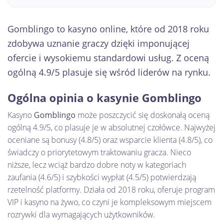
Gomblingo to kasyno online, które od 2018 roku
zdobywa uznanie graczy dzięki imponującej
ofercie i wysokiemu standardowi usług. Z oceną
ogólną 4.9/5 plasuje się wśród liderów na rynku.
Ogólna opinia o kasynie Gomblingo
Kasyno
Gomblingo
może poszczycić się doskonałą oceną
ogólną 4.9/5, co plasuje je w absolutnej czołówce. Najwyżej
oceniane są bonusy (4.8/5) oraz wsparcie klienta (4.8/5), co
świadczy o priorytetowym traktowaniu gracza. Nieco
niższe, lecz wciąż bardzo dobre noty w kategoriach
zaufania (4.6/5) i szybkości wypłat (4.5/5) potwierdzają
rzetelność platformy. Działa od 2018 roku, oferuje program
VIP i kasyno na żywo, co czyni je kompleksowym miejscem
rozrywki dla wymagających użytkowników.