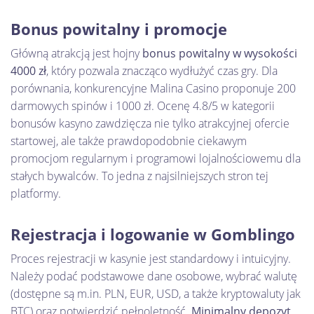
Bonus powitalny i promocje
Główną atrakcją jest hojny
bonus powitalny w wysokości
4000 zł
, który pozwala znacząco wydłużyć czas gry. Dla
porównania, konkurencyjne Malina Casino proponuje 200
darmowych spinów i 1000 zł. Ocenę 4.8/5 w kategorii
bonusów kasyno zawdzięcza nie tylko atrakcyjnej ofercie
startowej, ale także prawdopodobnie ciekawym
promocjom regularnym i programowi lojalnościowemu dla
stałych bywalców. To jedna z najsilniejszych stron tej
platformy.
Rejestracja i logowanie w Gomblingo
Proces rejestracji w kasynie jest standardowy i intuicyjny.
Należy podać podstawowe dane osobowe, wybrać walutę
(dostępne są m.in. PLN, EUR, USD, a także kryptowaluty jak
BTC) oraz potwierdzić pełnoletność.
Minimalny depozyt