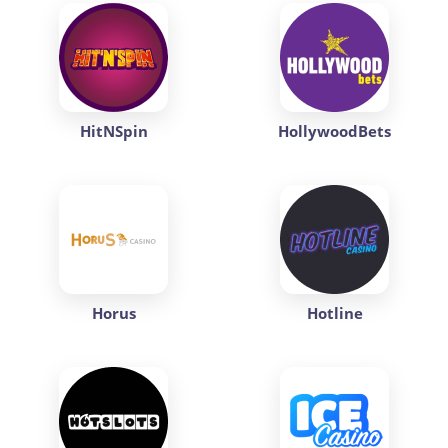
HitNSpin
HollywoodBets
Horus
Hotline