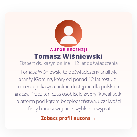
AUTOR RECENZJI
Tomasz Wiśniewski
Ekspert ds. kasyn online · 12 lat doświadczenia
Tomasz Wiśniewski to doświadczony analityk
branży iGaming, który od ponad 12 lat testuje i
recenzuje kasyna online dostępne dla polskich
graczy. Przez ten czas osobiście zweryfikował setki
platform pod kątem bezpieczeństwa, uczciwości
oferty bonusowej oraz szybkości wypłat.
Zobacz profil autora →