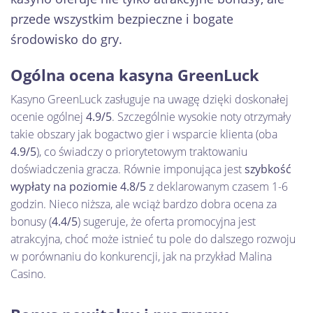
przede wszystkim bezpieczne i bogate
środowisko do gry.
Ogólna ocena kasyna GreenLuck
Kasyno GreenLuck zasługuje na uwagę dzięki doskonałej
ocenie ogólnej
4.9/5
. Szczególnie wysokie noty otrzymały
takie obszary jak bogactwo gier i wsparcie klienta (oba
4.9/5
), co świadczy o priorytetowym traktowaniu
doświadczenia gracza. Równie imponująca jest
szybkość
wypłaty na poziomie 4.8/5
z deklarowanym czasem 1-6
godzin. Nieco niższa, ale wciąż bardzo dobra ocena za
bonusy (
4.4/5
) sugeruje, że oferta promocyjna jest
atrakcyjna, choć może istnieć tu pole do dalszego rozwoju
w porównaniu do konkurencji, jak na przykład Malina
Casino.