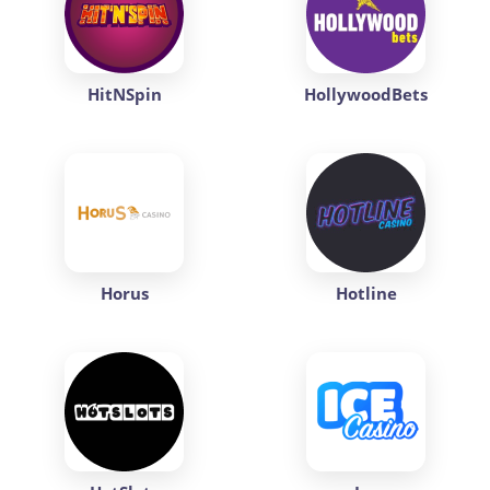
HitNSpin
HollywoodBets
Horus
Hotline