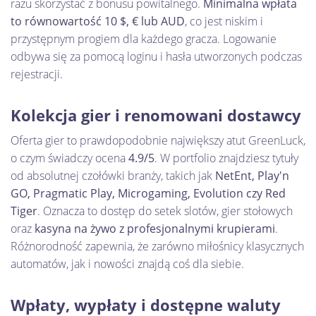
razu skorzystać z bonusu powitalnego.
Minimalna wpłata
to równowartość 10 $, € lub AUD
, co jest niskim i
przystępnym progiem dla każdego gracza. Logowanie
odbywa się za pomocą loginu i hasła utworzonych podczas
rejestracji.
Kolekcja gier i renomowani dostawcy
Oferta gier to prawdopodobnie największy atut GreenLuck,
o czym świadczy ocena
4.9/5
. W portfolio znajdziesz tytuły
od absolutnej czołówki branży, takich jak
NetEnt, Play'n
GO, Pragmatic Play, Microgaming, Evolution czy Red
Tiger
. Oznacza to dostęp do setek slotów, gier stołowych
oraz
kasyna na żywo z profesjonalnymi krupierami
.
Różnorodność zapewnia, że zarówno miłośnicy klasycznych
automatów, jak i nowości znajdą coś dla siebie.
Wpłaty, wypłaty i dostępne waluty