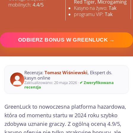
Red Tiger, Microgaming
mobilnych:
4.4/5
Kasyno na żywo:
Tak
programu VIP:
Tak
ODBIERZ BONUS W GREENLUCK →
Recenzja:
Tomasz Wiśniewski
, Ekspert ds.
kasyn online
Zaktualizowano: 20 maja 2026 ·
✔ Zweryfikowana
recenzja
GreenLuck to nowoczesna platforma hazardowa,
która od momentu startu w 2024 roku szybko
zdobywa uznanie graczy. Z ogólną oceną 4.9/5,
kasyno oferuje nie tylko atrakcyjne bonusy, ale