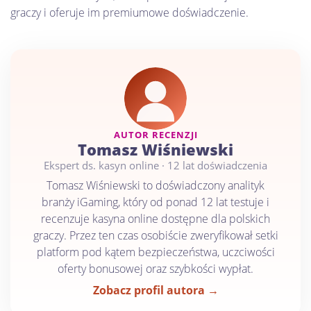
graczy i oferuje im premiumowe doświadczenie.
AUTOR RECENZJI
Tomasz Wiśniewski
Ekspert ds. kasyn online · 12 lat doświadczenia
Tomasz Wiśniewski to doświadczony analityk
branży iGaming, który od ponad 12 lat testuje i
recenzuje kasyna online dostępne dla polskich
graczy. Przez ten czas osobiście zweryfikował setki
platform pod kątem bezpieczeństwa, uczciwości
oferty bonusowej oraz szybkości wypłat.
Zobacz profil autora →