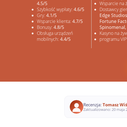
4.5/5
Wsparcie na 
Szybkość wypłaty:
4.6/5
Dostawcy gie
Gry:
4.1/5
Edge Studios
Wsparcie klienta:
4.7/5
Fortune Fact
Bonusy:
4.8/5
Spinomenal, 
Obsługa urządzeń
Kasyno na ży
mobilnych:
4.4/5
programu VIP
Recenzja:
Tomasz Wiś
Zaktualizowano: 20 maja 