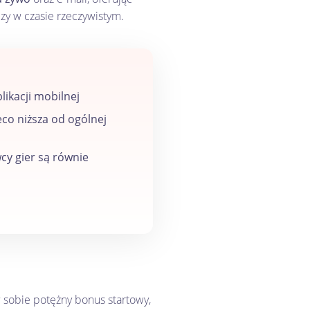
zy w czasie rzeczywistym.
ikacji mobilnej
eco niższa od ogólnej
cy gier są równie
w sobie potężny bonus startowy,