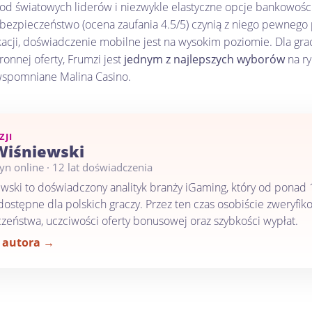
d światowych liderów i niezwykle elastyczne opcje bankowości
bezpieczeństwo (ocena zaufania 4.5/5) czynią z niego pewnego 
cji, doświadczenie mobilne jest na wysokim poziomie. Dla gra
onnej oferty, Frumzi jest
jednym z najlepszych wyborów
na ry
 wspomniane Malina Casino.
ZJI
Wiśniewski
yn online · 12 lat doświadczenia
ski to doświadczony analityk branży iGaming, który od ponad 12
dostępne dla polskich graczy. Przez ten czas osobiście zweryfik
zeństwa, uczciwości oferty bonusowej oraz szybkości wypłat.
l autora →