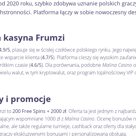
 od 2020 roku, szybko zdobywa uznanie polskich gracz
hstronności. Platforma łączy w sobie nowoczesny desi
.
a kasyna Frumzi
4.9/5
, plasuje się w ścisłej czołówce polskiego rynku. Jego najw
e wsparcie klienta (
4.7/5
). Platforma cieszy się wysokim zaufani
ótkim czasie (
4.6/5
). Dla porównania, podobne
Malina Casino
o
wielu walut, w tym kryptowalut, oraz program lojalnościowy VIP 
y i promocje
mzi to
200 Free Spins + 2000 zł
. Oferta ta jest jednym z najbar
zającym wspomniane 1000 zł z
Malina Casino
. Ocenę bonusów 
alne, ale także regularne turnieje, cashback oraz oferty dla sta
graczy ekskluzywnymi bonusami i personalizowaną obsługą.