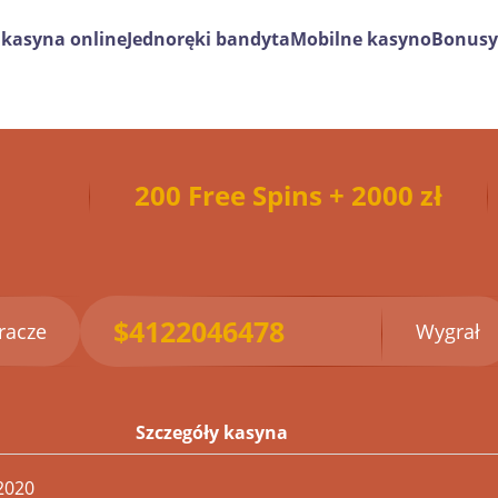
kasyna online
Jednoręki bandyta
Mobilne kasyno
Bonusy
200 Free Spins + 2000 zł
$4122046478
gracze
Wygrał
Szczegóły kasyna
2020