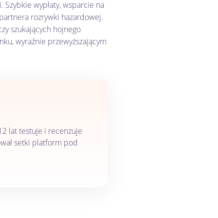
. Szybkie wypłaty, wsparcie na
partnera rozrywki hazardowej.
czy szukających hojnego
nku, wyraźnie przewyższającym
 lat testuje i recenzuje
ował setki platform pod