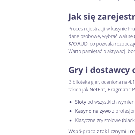
Jak się zarejes
Proces rejestracji w kasynie Fr
dane osobowe, wybrać walutę 
$/€/AUD
, co pozwala rozpoczą
Warto pamiętać o aktywacji bo
Gry i dostawcy
Biblioteka gier, oceniona na
4.
takich jak
NetEnt, Pragmatic P
Sloty
od wszystkich wymieni
Kasyno na żywo
z profesjo
Klasyczne gry stołowe (black
Współpraca z tak licznymi i 