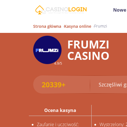
Nowe 
Frumzi
Strona główna
Kasyna online
FRUMZI
CASINO
4.9/5
20339+
Szczęśliwi 
Ocena kasyna
Zaufanie i uczciwość:
Wystrzelony: