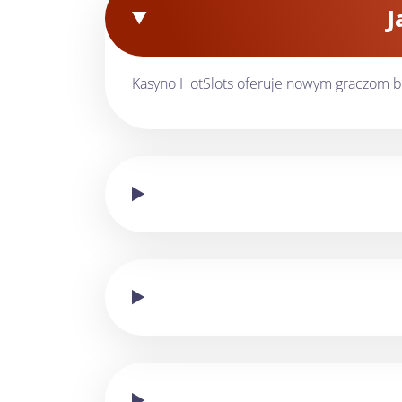
J
Kasyno HotSlots oferuje nowym graczom bo