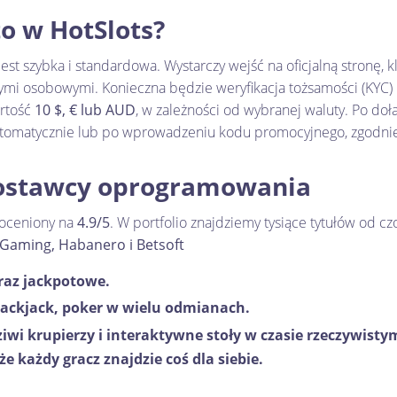
to w HotSlots?
est szybka i standardowa. Wystarczy wejść na oficjalną stronę, kl
nymi osobowymi. Konieczna będzie weryfikacja tożsamości (KYC)
rtość
10 $, € lub AUD
, w zależności od wybranej waluty. Po do
automatycznie lub po wprowadzeniu kodu promocyjnego, zgodni
 dostawcy oprogramowania
 oceniony na
4.9/5
. W portfolio znajdziemy tysiące tytułów od cz
Gaming, Habanero i Betsoft
raz jackpotowe.
lackjack, poker w wielu odmianach.
wi krupierzy i interaktywne stoły w czasie rzeczywisty
 każdy gracz znajdzie coś dla siebie.