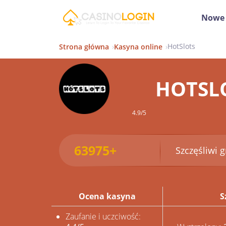
Nowe 
HotSlots
Strona główna
Kasyna online
HOTSL
4.9/5
63975+
Szczęśliwi 
Ocena kasyna
S
Zaufanie i uczciwość: