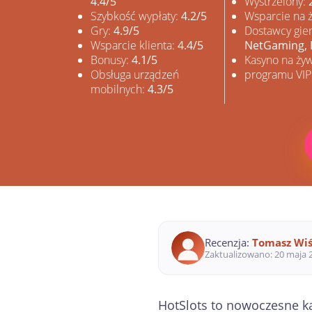
4.4/5
Wystrzelony:
Szybkość wypłaty:
4.2/5
Wsparcie na 
Gry:
4.9/5
Dostawcy gie
Wsparcie klienta:
4.4/5
NetGaming, 
Bonusy:
4.1/5
Kasyno na ży
Obsługa urządzeń
programu VIP
mobilnych:
4.3/5
Recenzja:
Tomasz Wiś
Zaktualizowano: 20 maja 
HotSlots to nowoczesne ka