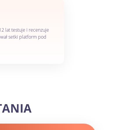
 lat testuje i recenzuje
ował setki platform pod
TANIA