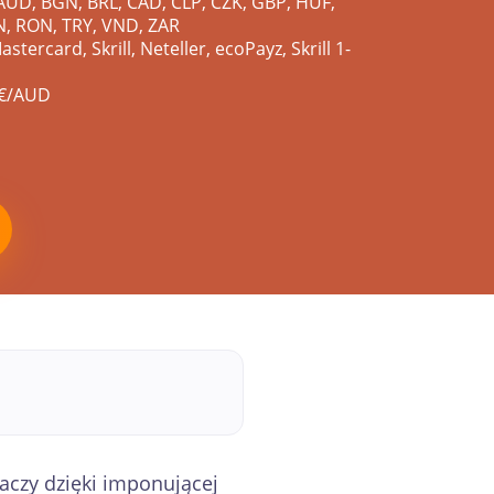
AUD, BGN, BRL, CAD, CLP, CZK, GBP, HUF,
N, RON, TRY, VND, ZAR
astercard, Skrill, Neteller, ecoPayz, Skrill 1-
/€/AUD
aczy dzięki imponującej