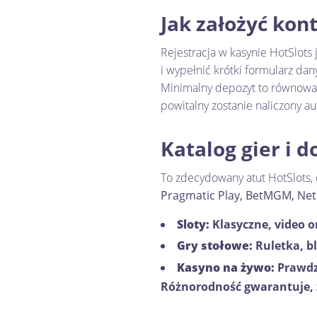
Jak założyć kon
Rejestracja w kasynie HotSlots j
i wypełnić krótki formularz da
Minimalny depozyt to równowa
powitalny zostanie naliczony 
Katalog gier i
To zdecydowany atut HotSlots,
Pragmatic Play, BetMGM, Net
Sloty:
Klasyczne, video o
Gry stołowe:
Ruletka, b
Kasyno na żywo:
Prawdzi
Różnorodność gwarantuje, że