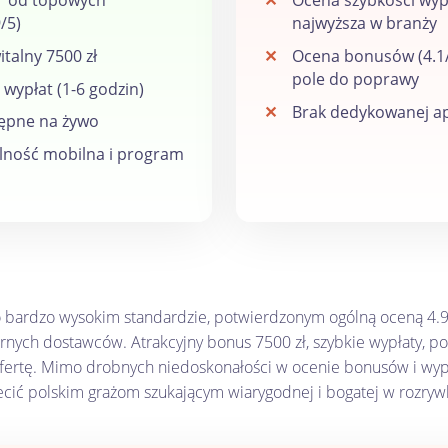
r od topowych
Ocena szybkości wypła
/5)
najwyższa w branży
talny 7500 zł
Ocena bonusów (4.1
pole do poprawy
 wypłat (1-6 godzin)
Brak dedykowanej ap
tępne na żywo
lność mobilna i program
 bardzo wysokim standardzie, potwierdzonym ogólną oceną 4.9/5.
tarnych dostawców. Atrakcyjny bonus 7500 zł, szybkie wypłaty, 
rtę. Mimo drobnych niedoskonałości w ocenie bonusów i wypłat,
ić polskim grażom szukającym wiarygodnej i bogatej w rozryw