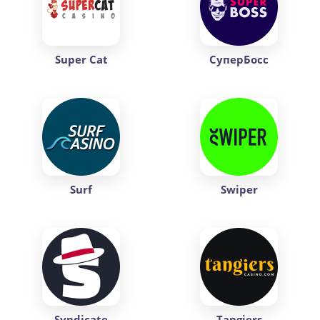
Super Cat
СуперБосс
Surf
Swiper
Syndicate
Tangiers