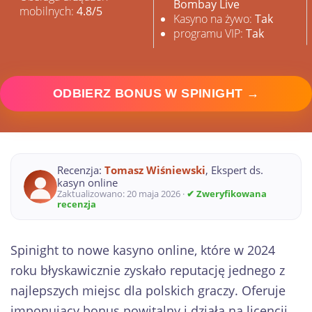
Bombay Live
mobilnych:
4.8/5
Kasyno na żywo:
Tak
programu VIP:
Tak
ODBIERZ BONUS W SPINIGHT →
Recenzja:
Tomasz Wiśniewski
, Ekspert ds.
kasyn online
Zaktualizowano: 20 maja 2026 ·
✔ Zweryfikowana
recenzja
Spinight to nowe kasyno online, które w 2024
roku błyskawicznie zyskało reputację jednego z
najlepszych miejsc dla polskich graczy. Oferuje
imponujący bonus powitalny i działa na licencji,