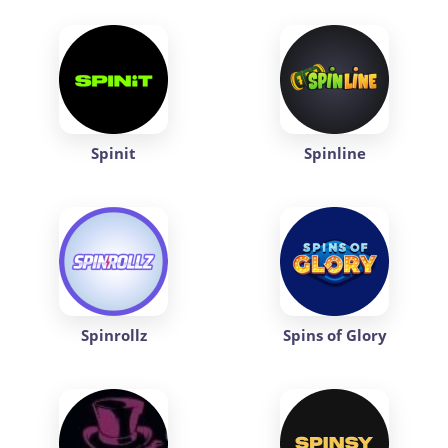
Spinit
Spinline
Spinrollz
Spins of Glory