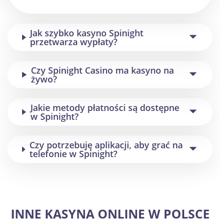
Jak szybko kasyno Spinight
przetwarza wypłaty?
Czy Spinight Casino ma kasyno na
żywo?
Jakie metody płatności są dostępne
w Spinight?
Czy potrzebuję aplikacji, aby grać na
telefonie w Spinight?
INNE KASYNA ONLINE W POLSCE