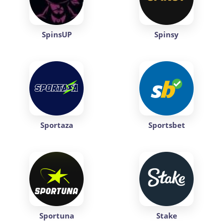
SpinsUP
Spinsy
Sportaza
Sportsbet
Sportuna
Stake