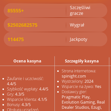
Szczęśliwi
85555+
gracze
$2502682575
Wygrał
114475
Jackpoty
Ocena kasyna
Szczegóły kasyna
Strona internetowa:
spinight.com
Zaufanie i uczciwość:
Wystrzelony:
2024
4.4/5
Wsparcie na żywo:
Yes
Szybkość wypłaty:
4.4/5
Dostawcy gier:
Gry:
4.3/5
Pragmatic Play,
Wsparcie klienta:
4.1/5
Evolution Gaming, Real
Bonusy:
4.3/5
Dealer Studios, Ezugi,
Obsługa urządzeń