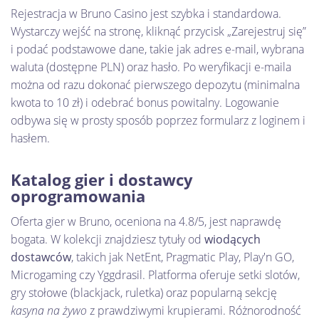
Rejestracja w Bruno Casino jest szybka i standardowa.
Wystarczy wejść na stronę, kliknąć przycisk „Zarejestruj się”
i podać podstawowe dane, takie jak adres e-mail, wybrana
waluta (dostępne PLN) oraz hasło. Po weryfikacji e-maila
można od razu dokonać pierwszego depozytu (minimalna
kwota to 10 zł) i odebrać bonus powitalny. Logowanie
odbywa się w prosty sposób poprzez formularz z loginem i
hasłem.
Katalog gier i dostawcy
oprogramowania
Oferta gier w Bruno, oceniona na 4.8/5, jest naprawdę
bogata. W kolekcji znajdziesz tytuły od
wiodących
dostawców
, takich jak NetEnt, Pragmatic Play, Play'n GO,
Microgaming czy Yggdrasil. Platforma oferuje setki slotów,
gry stołowe (blackjack, ruletka) oraz popularną sekcję
kasyna na żywo
z prawdziwymi krupierami. Różnorodność