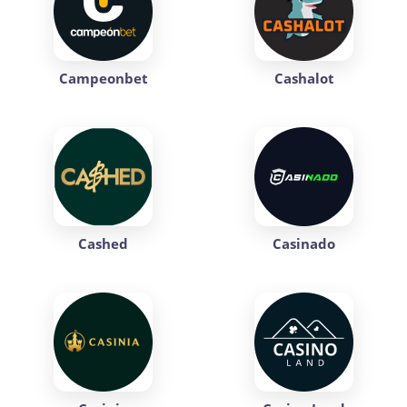
Campeonbet
Cashalot
Cashed
Casinado