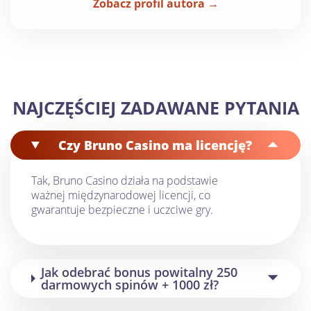
Zobacz profil autora →
NAJCZĘŚCIEJ ZADAWANE PYTANIA
Czy Bruno Casino ma licencję?
Tak, Bruno Casino działa na podstawie
ważnej międzynarodowej licencji, co
gwarantuje bezpieczne i uczciwe gry.
Jak odebrać bonus powitalny 250
darmowych spinów + 1000 zł?