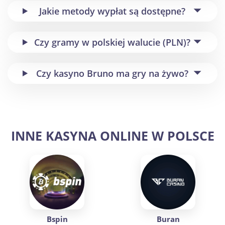
Jakie metody wypłat są dostępne?
Czy gramy w polskiej walucie (PLN)?
Czy kasyno Bruno ma gry na żywo?
INNE KASYNA ONLINE W POLSCE
Bspin
Buran