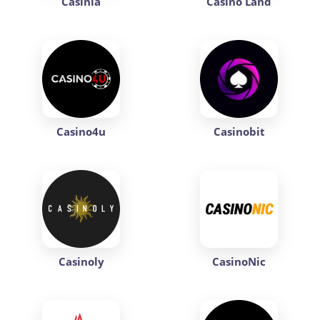
Casinia
Casino Land
Casino4u
Casinobit
Casinoly
CasinoNic