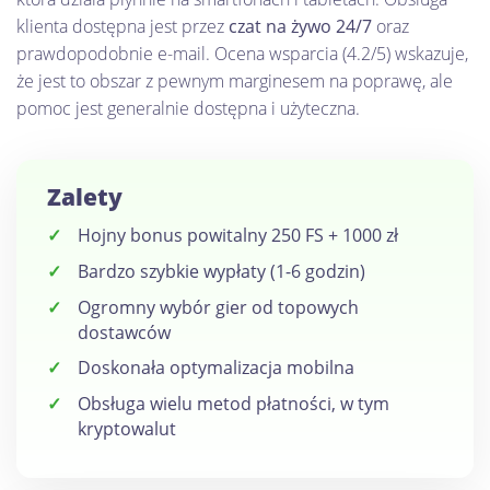
klienta dostępna jest przez
czat na żywo 24/7
oraz
prawdopodobnie e-mail. Ocena wsparcia (4.2/5) wskazuje,
że jest to obszar z pewnym marginesem na poprawę, ale
pomoc jest generalnie dostępna i użyteczna.
Zalety
Hojny bonus powitalny 250 FS + 1000 zł
Bardzo szybkie wypłaty (1-6 godzin)
Ogromny wybór gier od topowych
dostawców
Doskonała optymalizacja mobilna
Obsługa wielu metod płatności, w tym
kryptowalut