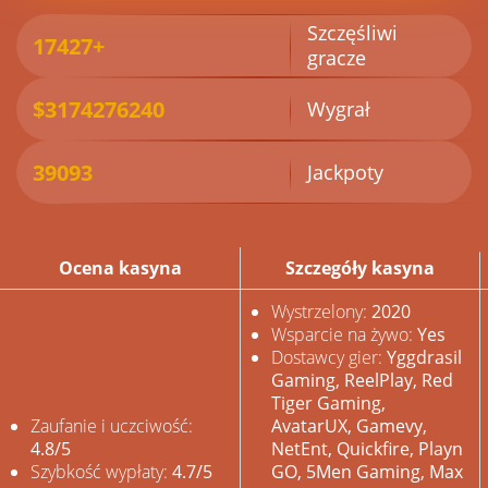
Szczęśliwi
17427+
gracze
$3174276240
Wygrał
39093
Jackpoty
Ocena kasyna
Szczegóły kasyna
Wystrzelony:
2020
Wsparcie na żywo:
Yes
Dostawcy gier:
Yggdrasil
Gaming, ReelPlay, Red
Tiger Gaming,
Zaufanie i uczciwość:
AvatarUX, Gamevy,
4.8/5
NetEnt, Quickfire, Playn
Szybkość wypłaty:
4.7/5
GO, 5Men Gaming, Max